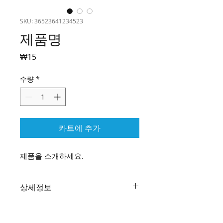
SKU: 36523641234523
제품명
가
₩15
격
수량
*
카트에 추가
제품을 소개하세요.  
상세정보
제품의 세부 사항들을 입력하세요. 제
환불 및 교환 정책
품의 크기, 재질, 관리방법 등 친절하고